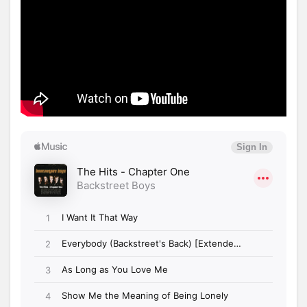
Ma ft.
Camila
Cabello」
1.4
映画
007最
新作
「007
ノ
ー・
タイ
ム・
ト
ゥ・
ダ
イ」
のお
すす
め曲
🎧を
ご紹
介！
😘
1.4.1