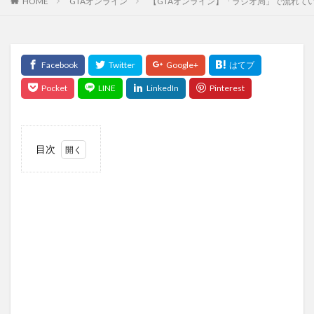
HOME
GTAオンライン
【GTAオンライン】「ラジオ局」で流れている
目次
1
【GTA
オン
ライ
ン】
「ラ
ジオ
局」
で流
れて
い
る、