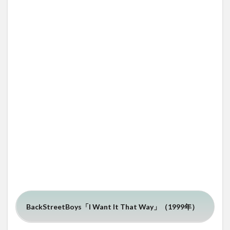
イリス
トを試
聴する
1.3
映画
「ワ
イル
ドス
ピー
ド」
🚙お
すす
めの
洋楽
🎧✨
😘
1.3.1
See You
Again
(Feat.
BackStreetBoys「I Want It That Way」（1999年）
Charlie
Puth) –
Wiz