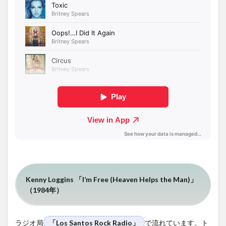
Kenny Loggins 「I’m Free (Heaven Helps the Man)」
（1984年）
ラジオ局
「Los Santos Rock Radio」
で流れています。ト