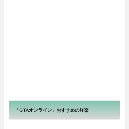
オン
ライ
ン」
のラ
ジオ
局に
つい
て
1.2.1
PC版💻
で、自
分だけ
の「ラ
ジオ
局」を
カスタ
マイズ
⚙
1.2.2
「GTAオンライン」おすすめの洋楽
「iFruit
ラジ
オ」🍏
のプレ