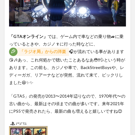
（2013年）
1.1.3
Rihanna
「Only
Girl (In
The
「GTAオンライン」
では、ゲーム内で車などの乗り物🚙に乗
World)」
っているときや、カジノ🍷に行った時などに、
（2010
年）
「ラジオ局」からの洋楽
🎧が流れている事があります
1.1.4
😘🎶あっ、これ何処かで聴いたことあるなあ😳❗️💦という時が
Black
あります。この前も、カジノや車で、BackStreetBoysや、レ
Eyed Peas
ディーガガ、リアーナなどが突然、流れて来て、ビックリし
「Meet
Me
ました😆✨✨
Halfway」
（2009
「GTA5」の発売が2013〜2014年辺りなので、1970年代〜の
年）
古い曲から、最新はその頃までの曲が多いです。来年2021年
1.1.5
にPS5で発売されたら、最新の曲も増えると嬉しいですね😊
Jamiroquai
「Alright」
（1996
年）