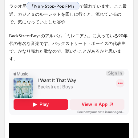
Khalifa
ラジオ局
「Non-Stop-Pop FM」
で流れています。ここ最
FMV
近、カジノ🍷のルーレットを回しに行くと、流れているの
1.3.2
で、気になっていました🤔💦
Kehlani
& G-
BackStreetBoysのアルバム「ミレニアム」に入っている90年
Eazy –
Good
代の有名な音楽です。バックストリート・ボーイズの代表曲
Life
で、かなり売れた歌なので、聴いたことがあるかと思いま
1.3.3
Kid
す。
Ink, Tyga,
Wale, YG,
Rich Homie
Quan「Ride
Out」
1.3.4
Prince
Royce「My
Angel」
1.3.5
Pitbull & J
Balvin「Hey