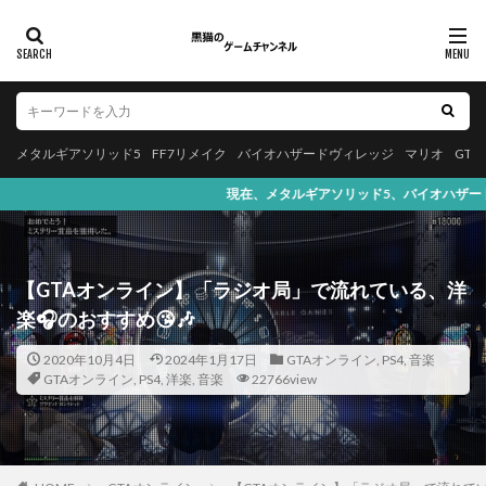
メタルギアソリッド5
FF7リメイク
バイオハザードヴィレッジ
マリオ
GT
現在、メタルギアソリッド5、バイオハザードヴィレッジ、マリオ、FF7リメイ
【GTAオンライン】「ラジオ局」で流れている、洋
楽🎧のおすすめ😘🎶
2020年10月4日
2024年1月17日
GTAオンライン
,
PS4
,
音楽
GTAオンライン
,
PS4
,
洋楽
,
音楽
22766view