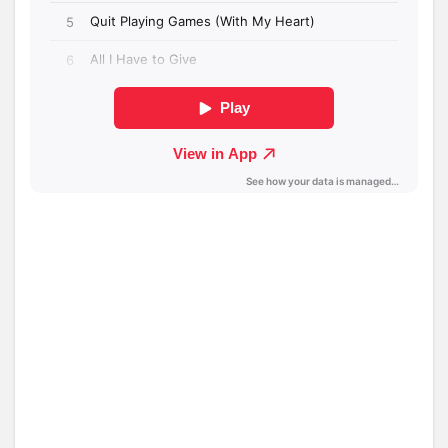
Billie
Eilish ビ
リー・
アイリ
ッシュ
– 「No
Time To
Die」
（2020
年）