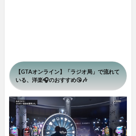
洋楽
🎧の
おす
すめ
😘🎶
1.1
「GTA
オン
ライ
ン」
おす
すめ
【GTAオンライン】「ラジオ局」で流れて
の洋
楽
いる、洋楽🎧のおすすめ😘🎶
1.1.1
BackStreetBoys「I
Want It That Way」
（1999年）
1.1.2
Lady
Gaga レディ
ー・ガガ
「Applause」