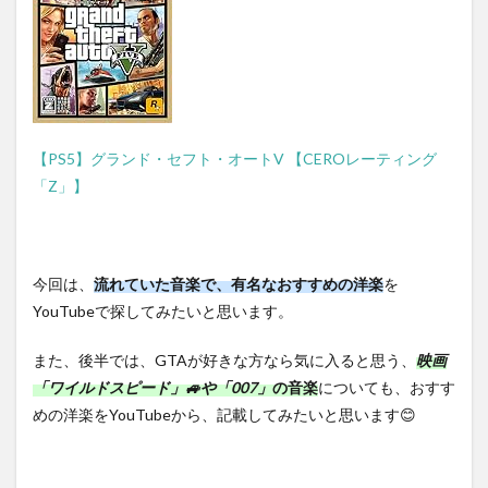
1.1.6
Britney
Spears ブ
リトニ
ー・スピ
アーズ
「Gimme
More」
【PS5】グランド・セフト・オートV 【CEROレーティング
（2007
「Z」】
年）
1.1.7
Kenny
Loggins
今回は、
流れていた音楽で、有名なおすすめの洋楽
を
「I’m
Free
YouTubeで探してみたいと思います。
(Heaven
Helps
また、後半では、GTAが好きな方なら気に入ると思う、
映画
the
「ワイルドスピード」🚙や「007」
の音楽
についても、おすす
Man)」
（1984
めの洋楽をYouTubeから、記載してみたいと思います😊
年）
1.2
「GTA