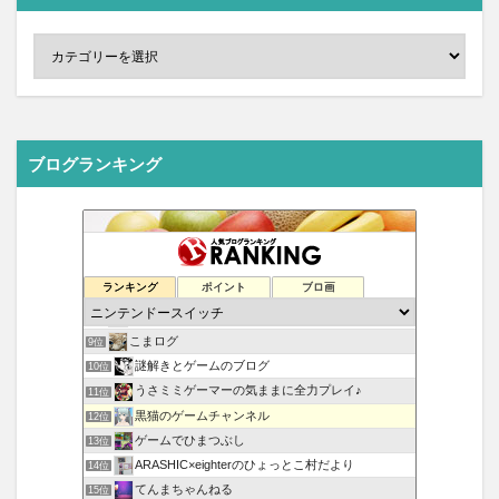
ブログランキング
ゲームのお話＠情報
5位
ゼルダの伝説まとめ速報
6位
ランキング
ポイント
ブロ画
Switch覚え書き
7位
トレーディングカードサプライ卸 ミニツーストア mini2x
8位
こまログ
9位
謎解きとゲームのブログ
10位
うさミミゲーマーの気ままに全力プレイ♪
11位
黒猫のゲームチャンネル
12位
ゲームでひまつぶし
13位
ARASHIC×eighterのひょっとこ村だより
14位
てんまちゃんねる
15位