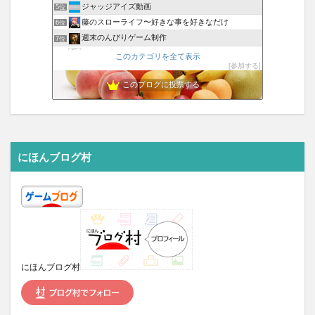
ジャッジアイズ動画
5位
藤のスローライフ〜好きな事を好きなだけ
6位
週末のんびりゲーム制作
7位
エクスプロレゲームズ
8位
このカテゴリを全て表示
参加する
PinkVery-TV
9位
平成レトロゲーム攻略館 ~ あの頃の熱狂をもう一度
このブログに投票する
10位
Epicorders | ゲーム・SNS・話題のニュース
11位
だらだらしていこう
12位
ジェイユのドラクエ10 攻略ブログ｜Jeyou Games
13位
フロリダぶ
14位
にほんブログ村
にじポップ
15位
にほんブログ村