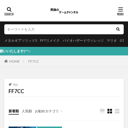
メタルギアソリッド5
FF7リメイク
バイオハザードヴィレッジ
マリオ
GT
HOME
FF7CC
TAG
FF7CC
新着順
人気順
お勧めカテゴリ
Apple
本・漫画
プログラミング
バイオハザード
スクエニ
アプリゲーム
YouTube
お知らせ
PS5
PS4
NintendoSwitch
音楽