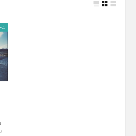
ーム
内
H」