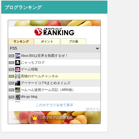
ブログランキング
ランキング
ポイント
ブロ画
Xbox360は世界を制覇するぜ！
1位
にゃっちブログ
2位
ゲーム情報
3位
黒猫のゲームチャンネル
4位
アーマードコア6まとめタイムズ
5位
ぺんぺん徒然ゲーム日記（ARK他）
6位
dhi-go blog
7位
ゲームの世界でカメラ旅行｜ゲームの景色や動物、人を撮ります
8位
このカテゴリを全て表示
参加する
公式最新ゲームソフト2024
9位
アーマードコア6まとめ速報JP
このブログに投票する
10位
ゲーム最新情報
11位
ロク姫速報
12位
♯推しゲー探し シナリオの良いゲームモトム
13位