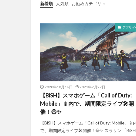
新着順
人気順
お勧めカテゴリ
Apple
本・漫画
プログラミング
バイオハザード
スクエニ
アプリゲーム
YouTube
お知らせ
PS5
PS4
NintendoSwitch
音楽
アプリゲ
2020年10月16日
2021年2月27日
【BiSH】スマホゲーム「Call of Duty:
Mobile」📱内で、期間限定ライブ🎤開
催！😆✨
【BiSH】スマホゲーム「Call of Duty: Mobile」📱
で、期間限定ライブ🎤開催！😆✨ スラリン 「BiS