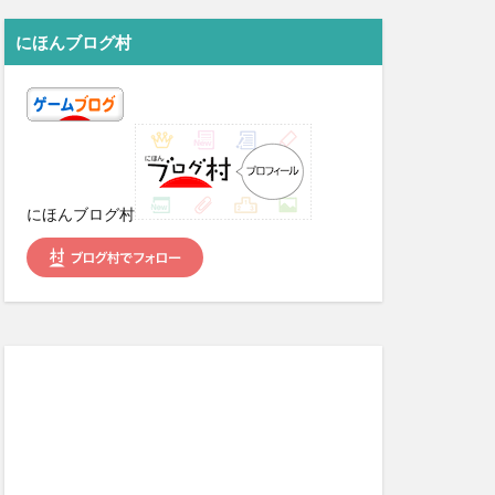
吉光ブレード参
14位
にほんブログ村
ゲームニュースまとめ速報 matomegamer news
15位
にほんブログ村