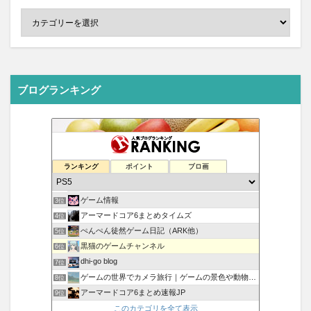
ブログランキング
ランキング
ポイント
ブロ画
Xbox360は世界を制覇するぜ！
1位
にゃっちブログ
2位
ゲーム情報
3位
アーマードコア6まとめタイムズ
4位
ぺんぺん徒然ゲーム日記（ARK他）
5位
黒猫のゲームチャンネル
6位
dhi-go blog
7位
ゲームの世界でカメラ旅行｜ゲームの景色や動物、人を撮ります
8位
アーマードコア6まとめ速報JP
9位
公式最新ゲームソフト2024
このカテゴリを全て表示
10位