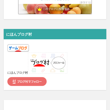
参加する
ゲーム最新情報
11位
このブログに投票する
ロク姫速報
12位
ゲームニュースまとめ速報 matomegamer news
13位
吉光ブレード参
14位
♯推しゲー探し シナリオの良いゲームモトム
15位
にほんブログ村
にほんブログ村