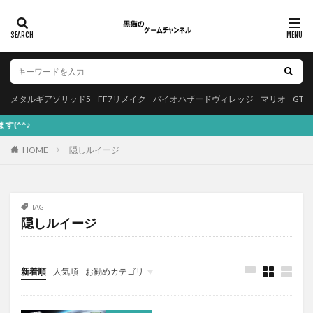
メタルギアソリッド5
FF7リメイク
バイオハザードヴィレッジ
マリオ
GT
現在、メタ
HOME
隠しルイージ
TAG
隠しルイージ
新着順
人気順
お勧めカテゴリ
Apple
本・漫画
プログラミング
バイオハザード
スクエニ
アプリゲーム
YouTube
お知らせ
PS5
PS4
NintendoSwitch
音楽