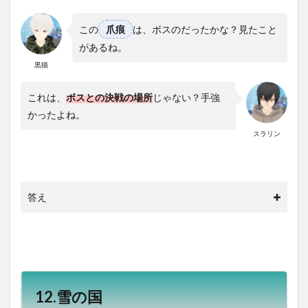
この
爪痕
は、ボスのだったかな？見たこと
があるね。
黒猫
これは、
ボスとの決戦の場所
じゃない？手強
かったよね。
スラリン
答え
12.雪の国