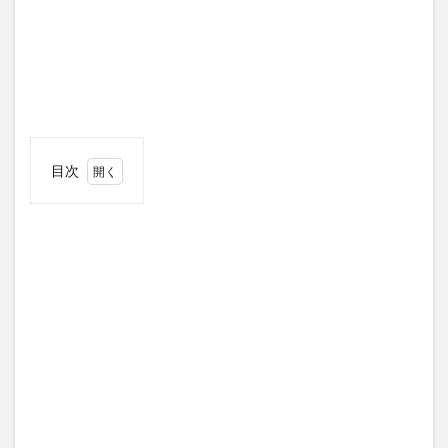
目次
1
新し
い
「お
宝写
真」
につ
いて
2
8.雲
の国
3
9.失