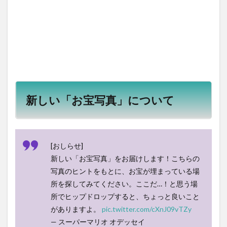
われ
た国
4
10.
月の
国
5
11.
奪わ
新しい「お宝写真」について
れし
国
6
12.
[おしらせ]
雪の
新しい「お宝写真」をお届けします！こちらの
国
写真のヒントをもとに、お宝が埋まっている場
7
所を探してみてください。ここだ…！と思う場
13.
クッ
所でヒップドロップすると、ちょっと良いこと
パの
がありますよ。
pic.twitter.com/cXnJ09vTZy
国
— スーパーマリオ オデッセイ