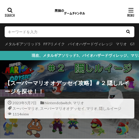
メタルギアソリッド5
FF7リメイク
バイオハザードヴィレッジ
マリオ
GT
タルギアソリッド5、バイオハザードヴィレッジ、マリオ、FF7リメイク、GTAオン
【スーパーマリオ オデッセイ攻略】＃２ 隠しルイ
ージを探せ！！
2023年5月7日
NintendoSwitch
,
マリオ
スーパーマリオ
,
スーパーマリオオデッセイ
,
マリオ
,
隠しルイージ
1114view