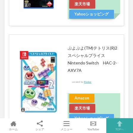
楽天市場
Yahooショッピング
ぷよぷよ(TM)テトリス(R)2
スペシャルプライス
Nintendo Switch HAC-2-
AXV7A
created by
Rinker
Amazon
楽天市場
Yahooショッピング
ホーム
シェア
メニュー
YouTube
TOPへ