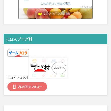
ゲームの世界でカメラ旅行｜ゲームの景色や動物、人を撮ります
8位
このカテゴリを全て表示
参加する
公式最新ゲームソフト2024
9位
アーマードコア6まとめ速報JP
このブログに投票する
10位
ゲーム最新情報
11位
ロク姫速報
12位
♯推しゲー探し シナリオの良いゲームモトム
13位
吉光ブレード参
14位
にほんブログ村
ゲームニュースまとめ速報 matomegamer news
15位
にほんブログ村