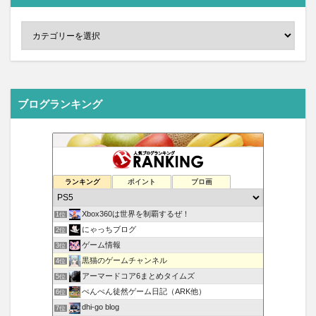
ブログランキング
ランキング
ポイント
ブロ画
Xbox360は世界を制覇するぜ！
1位
にゃっちブログ
2位
ゲーム情報
3位
黒猫のゲームチャンネル
4位
アーマードコア6まとめタイムズ
5位
ぺんぺん徒然ゲーム日記（ARK他）
6位
dhi-go blog
7位