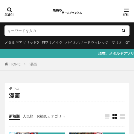
メタルギアソリッド5
FF7リメイク
バイオハザードヴィレッジ
マリオ
GT
現在、メタルギアソリッド5、バイオハザ
HOME
漫画
TAG
漫画
新着順
人気順
お勧めカテゴリ
Apple
本・漫画
プログラミング
バイオハザード
スクエニ
アプリゲーム
YouTube
お知らせ
PS5
PS4
NintendoSwitch
音楽