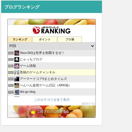
ブログランキング
ランキング
ポイント
ブロ画
Xbox360は世界を制覇するぜ！
1位
にゃっちブログ
2位
ゲーム情報
3位
黒猫のゲームチャンネル
4位
アーマードコア6まとめタイムズ
5位
ぺんぺん徒然ゲーム日記（ARK他）
6位
dhi-go blog
7位
ゲームの世界でカメラ旅行｜ゲームの景色や動物、人を撮ります
8位
このカテゴリを全て表示
参加する
アーマードコア6まとめ速報JP
9位
公式最新ゲームソフト2024
このブログに投票する
10位
ゲーム最新情報
11位
ロク姫速報
12位
♯推しゲー探し シナリオの良いゲームモトム
13位