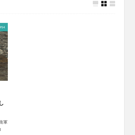
PS4
し
衛軍
3