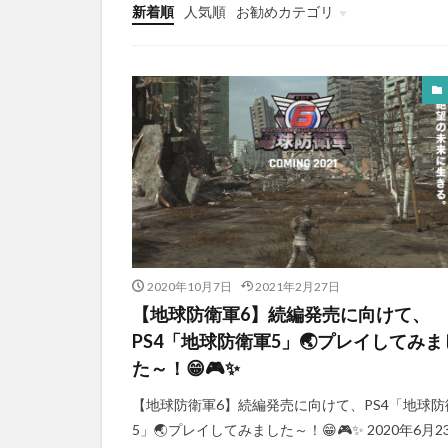
新着順
人気順
お勧めカテゴリ
Apple
本・漫画
プログラミング
バイオハザード
スクエニ
アプリゲーム
YouTube
お知らせ
PS5
PS4
NintendoSwitch
音楽
2020年10月7日
2021年2月27日
【地球防衛軍6】続編発売に向けて、
PS4「地球防衛軍5」🌏プレイしてみま
た～！😁🎮✨
【地球防衛軍6】続編発売に向けて、PS4「地球防
5」🌏プレイしてみました～！😁🎮✨ 2020年6月2