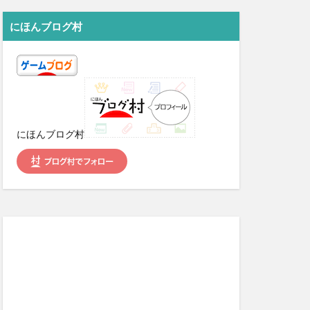
吉光ブレード参
14位
にほんブログ村
ゲームニュースまとめ速報 matomegamer news
15位
にほんブログ村