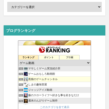
ブログランキング
ランキング
ポイント
ブロ画
マサしくゲーム実況紹介所
1位
ゲームおもしろ動画館
2位
黒猫のゲームチャンネル
3位
しまの趣味部屋
4位
ジャッジアイズ動画
5位
藤のスローライフ〜好きな事を好きなだけ
6位
週末のんびりゲーム制作
7位
エクスプロレゲームズ
8位
このカテゴリを全て表示