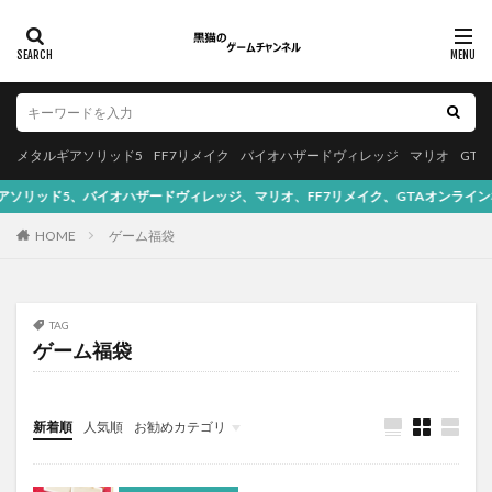
メタルギアソリッド5
FF7リメイク
バイオハザードヴィレッジ
マリオ
GT
ハザードヴィレッジ、マリオ、FF7リメイク、GTAオンラインなどの攻略をしており
HOME
ゲーム福袋
TAG
ゲーム福袋
新着順
人気順
お勧めカテゴリ
Apple
本・漫画
プログラミング
バイオハザード
スクエニ
アプリゲーム
YouTube
お知らせ
PS5
PS4
NintendoSwitch
音楽