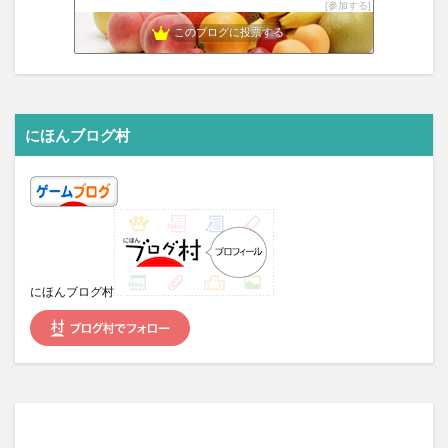
参加する
PinkVery-TV
9位
平成レトロゲーム攻略館 ~ あの頃の熱狂をもう一度
このブログに投票する
10位
Epicorders | ゲーム・SNS・話題のニュース
11位
だらだらしていこう
12位
ジェイユのドラクエ10 攻略ブログ｜Jeyou Games
13位
フロリダぶ
14位
にほんブログ村
ヒイコの日記(ゲーム実況)
15位
にほんブログ村