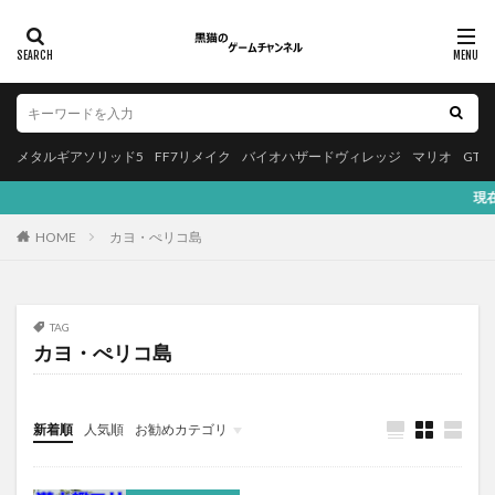
メタルギアソリッド5
FF7リメイク
バイオハザードヴィレッジ
マリオ
GT
現在、メタルギアソリ
HOME
カヨ・ぺリコ島
TAG
カヨ・ぺリコ島
新着順
人気順
お勧めカテゴリ
Apple
本・漫画
プログラミング
バイオハザード
スクエニ
アプリゲーム
YouTube
お知らせ
PS5
PS4
NintendoSwitch
音楽