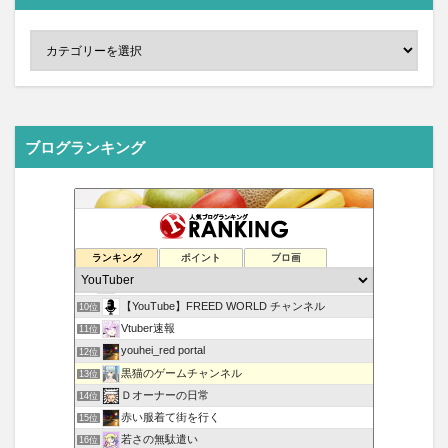
ブログランキング
Youtuber好きのんびりブログ
6位
タロットな毎日
7位
ランキング
ポイント
ブロ画
オリオンのブログ
8位
Vtuber NEWS
9位
【YouTube】FREED WORLD チャンネル
10位
Vtuber速報
11位
youhei_red portal
12位
黒猫のゲームチャンネル
13位
Ｄオーナーの日常
14位
赤い服着て街を行く
15位
若さの無駄遣い
16位