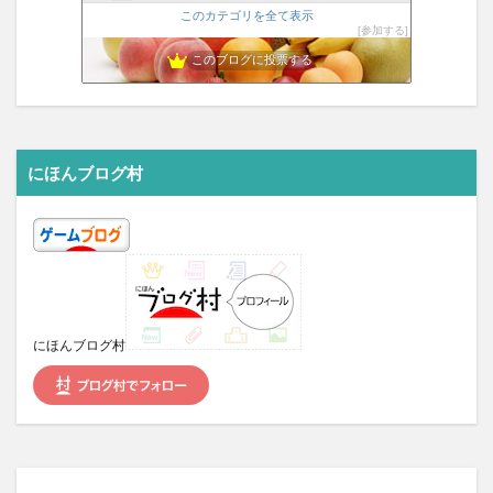
はいいろ速報@youtubeまとめ
このカテゴリを全て表示
17位
参加する
ぽえぽえ
18位
このブログに投票する
SakuTomoCh-BLOG
19位
KATOYAN局長ブログ - FMルピナス86.0MHz
20位
にほんブログ村
にほんブログ村